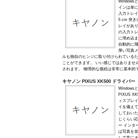
Window
インは単に
入力トレイ
5 cm 
レイがあり
の入力トレ
に埋め込まれ
自動的に飛
厚い写真メ
ルも独自のヒンジに取り付けられている
ことができます。 いい感じではありませ
されます。 物理的な接続は非常に基本的で、キ
キヤノン PIXUS XK500 ドライバー
Window
PIXUS
ィスプレ
イを備え
しておい
じくらい応
ー インタ
は写真を
して常にオ