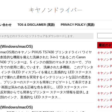
い合わせ
TOS & DISCLAIMER (英語)
PRIVACY POLICY (英語)
Search
スキャナなどのドライバとソフトウェアをダウンロードします。
for:
最近のド
Windows/macOS)
sとmacOS用のキヤノン PIXUS TS7430 プリンタドライバ ワイヤ
キヤノン PI
造的な機能を備えた洗練された 3-in-1 であるこの Canon
キヤノン PI
 TS7430 プリンターは、5 インクの個別のマルチタスカーで、プロ
キヤノン P
方での使用に適しています。 洗練された多機能。 このプリンタ
4 インチ OLED ディスプレイを備えた直感的な LED ステータス
キヤノン P
かげで優れた柔軟性を実現するインテリジェントな設計の恩恵を
キヤノン P
り、プリンターのステータスを簡単にナビゲートして表示できま
キヤノン P
ED 画面は深みのある正確な色を表示し、LED ステータス バー
反対側からでも簡単なプリンター ステータス情報を提供しま
キヤノン P
のインク、直感的な LED ステータス...
キヤノン iR
Windows/macOS)
キヤノン iR