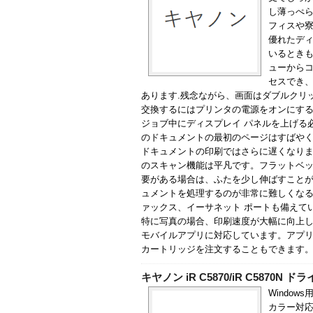
し薄っぺら
フィスや
優れたディ
いるときも
ューから
セスでき
あります.残念ながら、画面はダブルクリ
交換するにはプリンタの電源をオンにす
ジョブ中にディスプレイ パネルを上げる
のドキュメントの最初のページはすばや
ドキュメントの印刷ではさらに遅くなり
のスキャン機能は平凡です。フラットベ
要がある場合は、ふたを少し伸ばすことが
ュメントを処理するのが非常に難しくなる
ァックス、イーサネット ポートも備えて
特に写真の場合、印刷速度が大幅に向上します。 Cano
モバイルアプリに対応しています。アプ
カートリッジを注文することもできます。 CD 
キヤノン iR C5870/iR C5870N ド
Windows
カラー対応のC