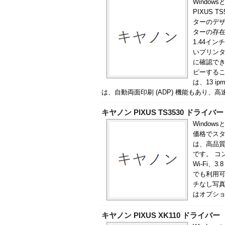
Windows
PIXUS 
ターのデ
ターの存在
1.44イ
いプリンタ
に確認でき
ピーするこ
は、13 i
は、自動両面印刷 (ADP) 機能もあり、
キヤノン PIXUS TS3530 ドライバー
Window
価格でスタ
は、高品質
です。 コン
Wi-Fi、3
でも利用可
チなし写真
はオプション
キヤノン PIXUS XK110 ドライバー