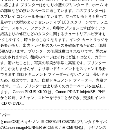
に感じます.プリンターはかなり小型のプリンターで、ホーム オ
寮の部屋などの狭いスペースに適しています。このプリンターは
スプレイ コンソールを備えています。立っているときも座って
見やすい大型のタッチセンシティブ LCD スクリーンです。メニ
コピー、スキャン、ファックス、印刷オプションにすばやくアク
、紙詰まりの修正などのタスクに関するチュートリアルビデオも
ックしやすく、時々反応しなくなります。インク カートリッジを
る必要があり、出力トレイ用のスペースを確保するために、印刷
必要があります。プリンターの印刷速度はそれなりです。黒のみ
く出力されますが、後続のページはそれほど速くはなく、カラー
ます。驚いたことに、写真の印刷が非常に高速です。プリンター
ッドしかありませんが、より厚いドキュメントをスキャンする必
できます.自動ドキュメント フィーダーがないことは、長いドキ
ため、残念です。また、自動ドキュメント フィーダー、内蔵フ
います。一方、プリンターはより多くのカラーページを生成し、
n PIXUS XK90 は、Canon PRINT Inkjet/SELPHY
リから印刷、スキャン、コピーを行うことができ、交換用インク
や DVD...
ライバー
用とmacOS用のキヤノン IR C5870/iR C5870N プリンタドライバ
anon imageRUNNER iR C5870 / iR C5870Nは、キヤノンの