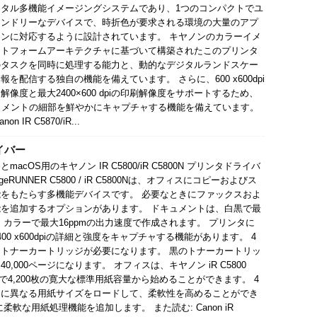
ジタル多機能イメージングシステムであり、1つのコンパクトでユ
レンドリーなデバイスで、時折色が要求される環境の大量のアプ
ンに対応するように設計されています。 キヤノンのカラーイメ
ットフォームアーキテクチャに基づいて構築されたこのプリンタ
のタスクを同時に処理する能力と、動的なデジタルランドスケー
報を配信する独自の機能を備えています。 さらに、600 x600dpi
解像度と最大2400×600 dpiの印刷解像度をサポートするため、
0Nは、ドキュメントの細部を鮮やかにキャプチャする機能を備えています。
n IR C5870/iR...
ライバー
用とmacOS用のキヤノン IR C5800/iR C5800N プリンタドライバ
mageRUNNER C5800 / iR C5800Nは、オフィスにコピーおよびス
をもたらす多機能デバイスです。 必要なときにファックスおよ
を追加するオプションがあります。 ドキュメントは、白黒で最
pm、カラーで最大16ppmの出力速度で作成されます。 プリンタに
00 x600dpiの詳細と強度をキャプチャする機能があります。 4
トナーカートリッジが必要になります。 黒のトナーカートリッ
0,000ページになります。 オフィスは、キヤノン iR C5800
00Nで4,200枚の寛大な標準用紙容量から始めることができます。 4
スに異なる用紙サイズをロードして、柔軟性を高めることができ
軟な用紙処理機能を追加します。 また読む: Canon iR