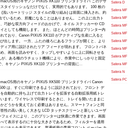
sとmacOS用のキヤノン PIXUS XK110 プリンタドライバ このデザ
Satera D
スタイリッシュなだけでなく、実用的でもあります。 100 枚の
Satera MF
 (浅いカートリッジ スタイルの取り組み) は前面に挿入され、約
Satera MF
突き出ているため、邪魔になることはありません。 この上に出力ト
、巧妙な双方向フィードのおかげで、ネイル ステッカーや CD
Satera MF
イとしても機能します。 また、ほとんどの時間はプリンター内
Satera MF
ており、Canon PIXUS XK110 がアクティブな生産に入ると
び出します。 一方、ふたの後ろにあるフラップが開くと、より
Satera MF
ディア用に設計されたリア フィードが現れます。 フロントパネ
Satera MF
ため、画面を読みやすく、タップしやすいように上に回転させる
Satera MF
んが、ある種のラチェット機構により、作業中にしっかりと固定
ヤノン PIXUS XK110 プリンターの背面に...
Satera MF
Satera N
Satera PC
sとmacOS用のキヤノン PIXUS XK500 プリンタドライバ Canon
 XK500 は、すぐに印刷できるように設計されており、フロント デ
イを自動的に持ち上げて出力トレイを拡張する自動拡張用紙トレ
ています。ワイヤレスで印刷するときに、トレイを開いたままに
たかどうかを覚えておく必要はありません。スマートフォンと同
答性の高い美しく大きな LCD タッチスクリーンと新しいユーザ
ーフェイスにより、このプリンターは快適に作業できます。画面
並べて表示するのに十分な大きさであるため、フィルターを適用
リジナルを表示できます。普通紙用の専用フロント ペーパー カ