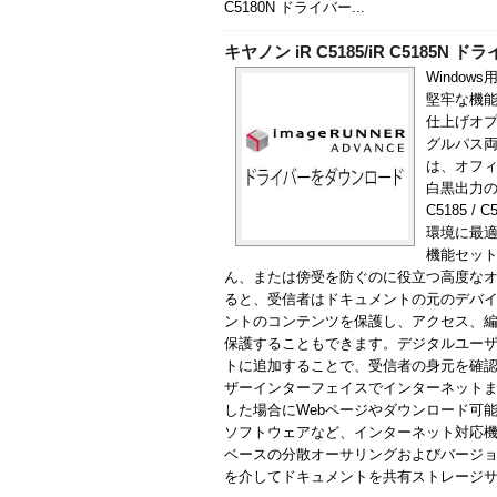
C5180N ドライバー...
キヤノン iR C5185/iR C5185N ド
Windows
堅牢な機
仕上げオプ
グルパス両面
は、オフィ
白黒出力の両
C5185
環境に最適な
機能セッ
ん、または傍受を防ぐのに役立つ高度な
ると、受信者はドキュメントの元のデバイ
ントのコンテンツを保護し、アクセス、
保護することもできます。デジタルユー
トに追加することで、受信者の身元を確認できます
ザーインターフェイスでインターネットま
した場合にWebページやダウンロード可能
ソフトウェアなど、インターネット対応機
ベースの分散オーサリングおよびバージョ
を介してドキュメントを共有ストレージサービスに