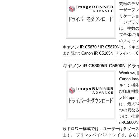
究極のデ
ーザーフ
リケーショ
ージプラ
は、複数
プ全体に情
のスキャン
キヤノン iR C5870 / iR C587
また読む: Canon iR C5185N ドライバー Cano
キヤノン iR C5800/iR C5800N ド
Windows
Canon i
キャン機能
び印刷機能
大58 p
は、最大24
つの異なる
ジは、推定4
/iRC58
段ドロワー構成では、ユーザーは各ソー
ます。 プリンタバイパストレイは、さらに柔