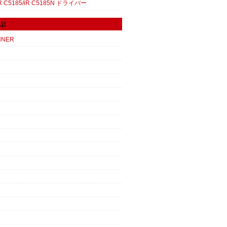
 C5185/iR C5185N ドライバー
ぶ
NNER