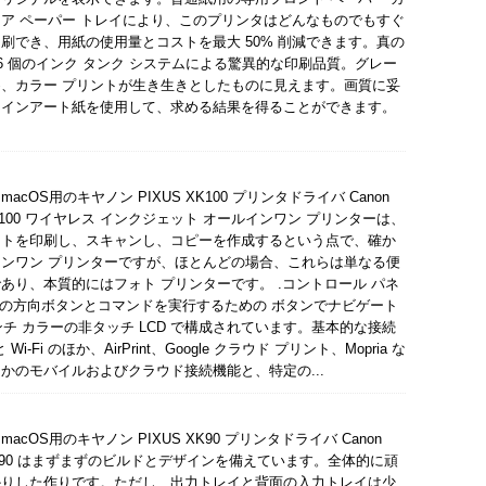
ア ペーパー トレイにより、このプリンタはどんなものでもすぐ
刷でき、用紙の使用量とコストを最大 50% 削減できます。真の
6 個のインク タンク システムによる驚異的な印刷品質。グレー
、カラー プリントが生き生きとしたものに見えます。画質に妥
ァインアート紙を使用して、求める結果を得ることができます。
sとmacOS用のキヤノン PIXUS XK100 プリンタドライバ Canon
XK100 ワイヤレス インクジェット オールインワン プリンターは、
ントを印刷し、スキャンし、コピーを作成するという点で、確か
ンワン プリンターですが、ほとんどの場合、これらは単なる便
あり、本質的にはフォト プリンターです。 .コントロール パネ
つの方向ボタンとコマンドを実行するための ボタンでナビゲート
インチ カラーの非タッチ LCD で構成されています。基本的な接続
 Wi-Fi のほか、AirPrint、Google クラウド プリント、Mopria な
かのモバイルおよびクラウド接続機能と、特定の...
sとmacOS用のキヤノン PIXUS XK90 プリンタドライバ Canon
 XK90 はまずまずのビルドとデザインを備えています。全体的に頑
かりした作りです。ただし、出力トレイと背面の入力トレイは少