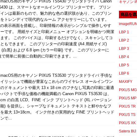
とmacOS用のキヤノン PIXUS TS5430 プリンタドライバ Canon
キヤノン iR
TS5430 は、スマートなオールインワン プリンターです。 プリン
ザインは最新のもので、魅力的な色の選択肢があり、このプリン
商品を選
をトレンディで現代的なルーム アクセサリーにしています。
imageRU
ンチの表示画面を搭載し、印刷情報の表示がシンプルで操作しやす
ーです。 用紙サイズと印刷メニュー オプションを明確かつ簡潔
LBP 1
ます。 このデバイスは、印刷するだけでなく、スキャンしてコ
LBP 2
ともできます。 このプリンターの印刷速度 (A4 用紙サイズ)
LBP 3
pm (白黒) および 6.8 ipm (カラー印刷) です。 このプリンターに
高速で簡単に前後に自動的に印刷できます。...
LBP 4
LBP 5
LBP 6
sとmacOS用のキヤノン PIXUS TS3530 プリンタドライバ 手頃な
イリッシュで機能が豊富なこれらのワイヤレス オールインワン
MAXIFY
のドキュメントや最大 13 x 18 cm のフチなし写真の印刷に最適
PIXUS MG
パクトで手頃な価格の機能満載の Canon PIXUS TS3530 は、
PIXUS MP
.8 cm の白黒 LCD、FINE インク プリントヘッド (XL バージョン
能) を提供し、シャープなドキュメント テキストと鮮やかなフ
PIXUS TR
を最大 13×18cm。 インク付きの実用的な FINE プリントヘッド
PIXUS TS
で...
PIXUS XK
Satera BIJ