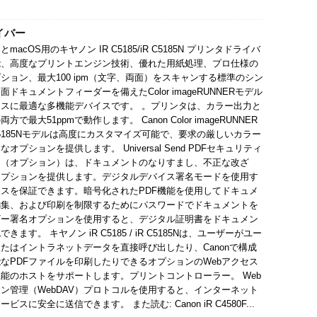
ライバー
用とmacOS用のキヤノン IR C5185/iR C5185N プリンタドライバ
能、高度なプリントエンジン技術、優れた用紙処理、プロ仕様の
ション、最大100 ipm（文字、両面）をスキャンする標準のシン
ドキュメントフィーダーを備えたColor imageRUNNERモデル
スに最適な多機能デバイスです。 。プリンタは、カラー出力と
方で最大51ppmで動作します。 Canon Color imageRUNNER
 / C5185Nモデルは高度にカスタマイズ可能で、要求の厳しいカラー
オプションを提供します。 Universal Send PDFセキュリティ
ト（オプション）は、ドキュメントのなりすまし、不正な改ざ
オプションを提供します。デジタルデバイス署名モードを使用す
スを保証できます。暗号化されたPDF機能を使用してドキュメ
編集、および印刷を制限するためにパスワードでドキュメントを
ザー署名オプションを使用すると、デジタル証明書をドキュメン
。 キヤノン iR C5185 / iR C5185Nは、ユーザーがユー
たはイントラネットデータを直接呼び出したり、Canonで構成
なPDFファイルを印刷したりできるオプションのWebアクセス
能のホストをサポートします。プリントコントローラー。 Web
ン管理（WebDAV）プロトコルを使用すると、インターネット
安全に送信できます。 また読む: Canon iR C4580F...