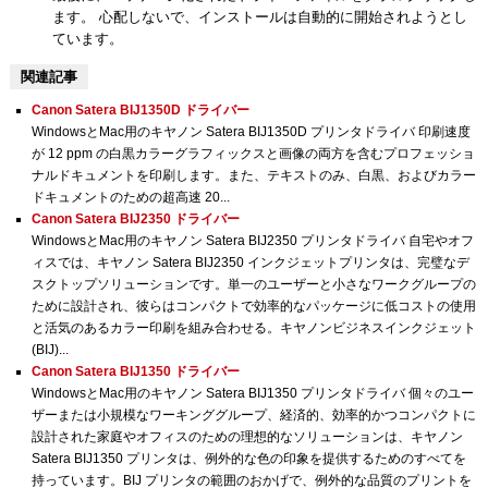
ます。 心配しないで、インストールは自動的に開始されようとし
ています。
関連記事
Canon Satera BIJ1350D ドライバー
WindowsとMac用のキヤノン Satera BIJ1350D プリンタドライバ 印刷速度
が 12 ppm の白黒カラーグラフィックスと画像の両方を含むプロフェッショ
ナルドキュメントを印刷します。また、テキストのみ、白黒、およびカラー
ドキュメントのための超高速 20...
Canon Satera BIJ2350 ドライバー
WindowsとMac用のキヤノン Satera BIJ2350 プリンタドライバ 自宅やオフ
ィスでは、キヤノン Satera BIJ2350 インクジェットプリンタは、完璧なデ
スクトップソリューションです。単一のユーザーと小さなワークグループの
ために設計され、彼らはコンパクトで効率的なパッケージに低コストの使用
と活気のあるカラー印刷を組み合わせる。キヤノンビジネスインクジェット
(BIJ)...
Canon Satera BIJ1350 ドライバー
WindowsとMac用のキヤノン Satera BIJ1350 プリンタドライバ 個々のユー
ザーまたは小規模なワーキンググループ、経済的、効率的かつコンパクトに
設計された家庭やオフィスのための理想的なソリューションは、キヤノン
Satera BIJ1350 プリンタは、例外的な色の印象を提供するためのすべてを
持っています。BIJ プリンタの範囲のおかげで、例外的な品質のプリントを