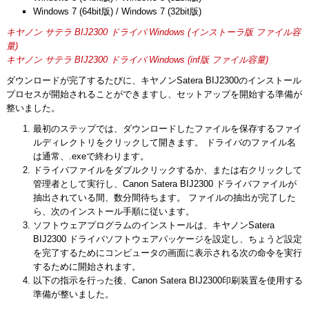
Windows 7 (64bit版) / Windows 7 (32bit版)
キヤノン サテラ BIJ2300 ドライバ Windows (インストーラ版 ファイル容
量)
キヤノン サテラ BIJ2300 ドライバ Windows (inf版 ファイル容量)
ダウンロードが完了するたびに、キヤノンSatera BIJ2300のインストール
プロセスが開始されることができますし、セットアップを開始する準備が
整いました。
最初のステップでは、ダウンロードしたファイルを保存するファイ
ルディレクトリをクリックして開きます。 ドライバのファイル名
は通常、.exeで終わります。
ドライバファイルをダブルクリックするか、または右クリックして
管理者として実行し、Canon Satera BIJ2300 ドライバファイルが
抽出されている間、数分間待ちます。 ファイルの抽出が完了した
ら、次のインストール手順に従います。
ソフトウェアプログラムのインストールは、キヤノンSatera
BIJ2300 ドライバソフトウェアパッケージを設定し、ちょうど設定
を完了するためにコンピュータの画面に表示される次の命令を実行
するために開始されます。
以下の指示を行った後、Canon Satera BIJ2300印刷装置を使用する
準備が整いました。