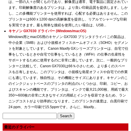
は、一部の人々が聞くものであり、解像度は通常、電子製品に固定されてい
ます。印刷解像度のあるプリンタは、より良い印刷品質を提供します。しか
し、この多機能プリンターを使用すれば、心配する必要はありません。この
プリンターは600 x 1200 dpiの高解像度を提供し、リアルでシャープな印刷
を実現できます。最も簡単な接続を使用したい場合は、USB...
キヤノン GX7030 ドライバー (Windows/macOS)
Windows用とmacOS用のキヤノン GX7030 プリンタドライバ この製品は、
中小企業（SMB）および小規模オフィスホームオフィス（SOHO）セグメン
トを対象としています。 Canon Maxify GXシリーズプリンターは、自宅で仕
事をしているときや自宅で仕事をしているとき（WFH）の仕事の生産性を
サポートするために使用するのに非常に適しています。次に、一般的なプリ
ンターと比較して、Canon GX7030は66％小さいため、より多くのスペー
スを占有しません。このプリンタは、小規模な衛星オフィスや自宅での作業
にも適しています。独自性は、その機能とサイズにあります。キヤノンのこ
のインクジェットベースのプリンタの利点のいくつかは、印刷、コピー、お
よびスキャンの機能です。プリンタは、インクで最大21,000枚、用紙で最大
350〜600枚の非常に大きなサイズの用紙とインクを収容できるため、ラン
ニングコストがより効率的になります。このプリンタの速度は、白黒印刷で
24 ppm、カラー印刷で15.5ppmです。さらに、Maxify...
Search
for:
最近のドライバー