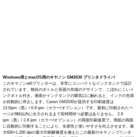
Windows用とmacOS用のキヤノン GM2030 プリンタドライバ
このキヤノンwifiプリンターは、非常にコンパクトなインクタンクで設計
されています。独自のボトルと容器の先端のデザインで、こぼれにくいイ
ンクボトル付き。液面がインクタンクの吸気口に触れると、インクの充填
が自動的に停止します。Canon GM2030が提供する印刷速度は
13.0ipm（黒）/ 6.8 ipm（カラー/オプション）です。最初に印刷されたペ
ージが9秒以内に出力されるまで長時間待つ必要はありません。 2.9
ipm（黒）/ 2.8 ipm（カラー/オプション）の両面印刷速度で、用紙の両面
に自動的に印刷することにより、生産性と使いやすさを向上させます。最
大600×1,200 dpiの最大印刷解像度を備えたこの最新のキヤノンプリンタ