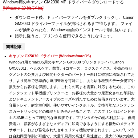
Windows用のキヤノン GM2030 MP ドライバーをダウンロードする
[Windows 32-bit/64-bit]
ダウンロード後、ドライバーファイルをダブルクリックし、Canon
GM2030 ドライバーファイルが抽出されるまで待ちます。 ファイ
ルが抽出されたら、Windows画面のインストール手順に従います。
指示に従うと、プリンタを使用できるようになります。
関連記事
キヤノン GX5030 ドライバー (Windows/macOS)
Windows用とmacOS用のキヤノン GX5030 プリンタドライバ Canon
GX5030は、ヘルスケア、教育、eコマース、ロジスティクス、小売の各セ
グメントの公共および民間セクターのパートナー向けに特別に構築されてお
り、より簡単で効率的な運用管理を可能にし、あらゆる種類のデータ侵害や
損失からお客様を保護します。これらの高まる需要に対応するために、この
インクジェット単機能プリンターは、お客様の大量かつ定型化された印刷お
よびドキュメントアーカイブのニーズを満たすために装備されています。大
容量トレイ、耐水性印刷、使いやすいインクボトル、交換可能なメンテナン
スカートリッジなどの機能と組み合わせることで、このプリンタはインド全
土のSMBにとって理想的な選択肢です。プリンタのその他の利点には、低消
費電力、顧客がさまざまなメディアに印刷できるようにする複数のメディア
サポート、および強化されたセキュリティ機能が含まれます。このプリンタ
は自動両面印刷が可能で、大量印刷用の高速印刷速度と、最大350枚の給紙