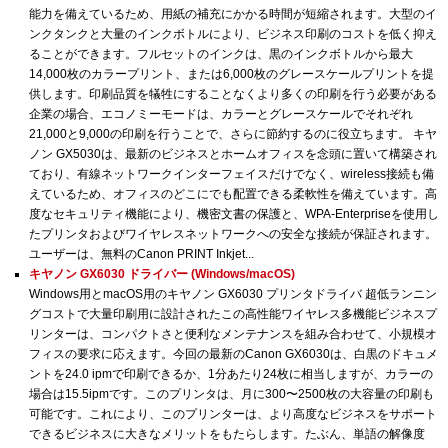
能力を備えているため、用紙の補充にかかる時間が短縮されます。大型のイ
ンクタンクと大量のインクボトルにより、ビジネス印刷のコストを低く抑え
ることができます。フルセットのインクは、黒のインクボトルから最大
14,000枚のカラープリント、または6,000枚のグレースケールプリントを提
供します。印刷品質を犠牲にすることなくより多くの印刷を行う必要がある
企業の場合、エコノミーモードは、カラーとグレースケールでそれぞれ
21,000と9,000の印刷を行うことで、さらに節約するのに役立ちます。 キヤ
ノン GX5030は、最新のビジネスとホームオフィスを念頭に置いて構築され
ており、有線ネットワークインターフェイスだけでなく、wireless接続も備
えているため、オフィスのどこにでも配置できる柔軟性を備えています。高
度なセキュリティ機能により、機密文書の保護と、WPA-Enterpriseを使用し
たプリンタおよびワイヤレスネットワークへの安全な接続が保証されます。
ユーザーは、無料のCanon PRINT Inkjet...
キヤノン GX6030 ドライバー (Windows/macOS)
Windows用とmacOS用のキヤノン GX6030 プリンタドライバ 超低ランニン
グコストで大量印刷用に設計されたこの高性能ワイヤレス多機能ビジネスプ
リンターは、コンパクトさと便利なメンテナンスを組み合わせて、小規模オ
フィスの要求に応えます。今回の最新のCanon GX6030は、白黒のドキュメ
ントを24.0 ipmで印刷できるか、1分あたり24枚に相当しますが、カラーの
場合は15.5ipmです。このプリンタは、月に300〜2500枚の大容量の印刷も
可能です。これにより、このプリンターは、より高度なビジネスをサポート
できるビジネスに大きなメリットをもたらします。たぶん、単語の解像度