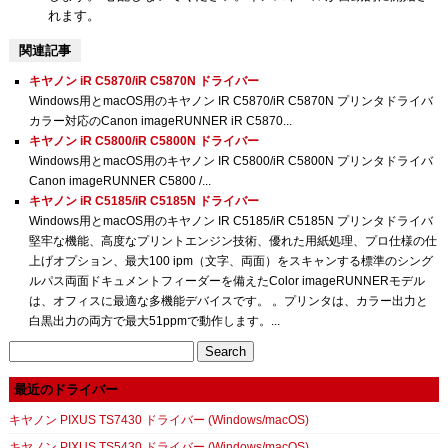
れます。
関連記事
キヤノン iR C5870/iR C5870N ドライバー
Windows用とmacOS用のキヤノン IR C5870/iR C5870N プリンタドライバ
カラー対応のCanon imageRUNNER iR C5870...
キヤノン iR C5800/iR C5800N ドライバー
Windows用とmacOS用のキヤノン IR C5800/iR C5800N プリンタドライバ
Canon imageRUNNER C5800 /...
キヤノン iR C5185/iR C5185N ドライバー
Windows用とmacOS用のキヤノン IR C5185/iR C5185N プリンタドライバ
堅牢な機能、高度なプリントエンジン技術、優れた用紙処理、プロ仕様の仕
上げオプション、最大100 ipm（文字、両面）をスキャンする標準のシング
ルパス両面ドキュメントフィーダーを備えたColor imageRUNNERモデル
は、オフィスに最適な多機能デバイスです。 。プリンタは、カラー出力と
白黒出力の両方で最大51ppmで動作します。...
Search
for:
最近のドライバー
キヤノン PIXUS TS7430 ドライバー (Windows/macOS)
キヤノン PIXUS TS5430 ドライバー (Windows/macOS)