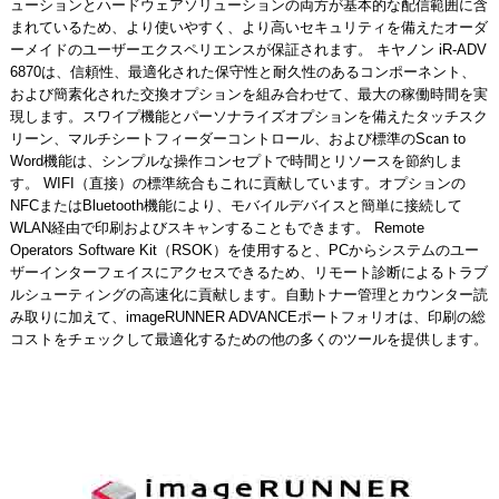
ューションとハードウェアソリューションの両方が基本的な配信範囲に含
まれているため、より使いやすく、より高いセキュリティを備えたオーダ
ーメイドのユーザーエクスペリエンスが保証されます。 キヤノン iR-ADV
6870は、信頼性、最適化された保守性と耐久性のあるコンポーネント、
および簡素化された交換オプションを組み合わせて、最大の稼働時間を実
現します。スワイプ機能とパーソナライズオプションを備えたタッチスク
リーン、マルチシートフィーダーコントロール、および標準のScan to
Word機能は、シンプルな操作コンセプトで時間とリソースを節約しま
す。 WIFI（直接）の標準統合もこれに貢献しています。オプションの
NFCまたはBluetooth機能により、モバイルデバイスと簡単に接続して
WLAN経由で印刷およびスキャンすることもできます。 Remote
Operators Software Kit（RSOK）を使用すると、PCからシステムのユー
ザーインターフェイスにアクセスできるため、リモート診断によるトラブ
ルシューティングの高速化に貢献します。自動トナー管理とカウンター読
み取りに加えて、imageRUNNER ADVANCEポートフォリオは、印刷の総
コストをチェックして最適化するための他の多くのツールを提供します。