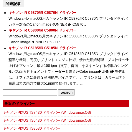
関連記事
キヤノン iR C5870/iR C5870N ドライバー
Windows用とmacOS用のキヤノン IR C5870/iR C5870N プリンタドライバ
カラー対応のCanon imageRUNNER iR C5870...
キヤノン iR C5800/iR C5800N ドライバー
Windows用とmacOS用のキヤノン IR C5800/iR C5800N プリンタドライバ
Canon imageRUNNER C5800 /...
キヤノン iR C5185/iR C5185N ドライバー
Windows用とmacOS用のキヤノン IR C5185/iR C5185N プリンタドライバ
堅牢な機能、高度なプリントエンジン技術、優れた用紙処理、プロ仕様の仕
上げオプション、最大100 ipm（文字、両面）をスキャンする標準のシング
ルパス両面ドキュメントフィーダーを備えたColor imageRUNNERモデル
は、オフィスに最適な多機能デバイスです。 。プリンタは、カラー出力と
白黒出力の両方で最大51ppmで動作します。...
Search
for:
最近のドライバー
キヤノン PIXUS TS7430 ドライバー (Windows/macOS)
キヤノン PIXUS TS5430 ドライバー (Windows/macOS)
キヤノン PIXUS TS3530 ドライバー