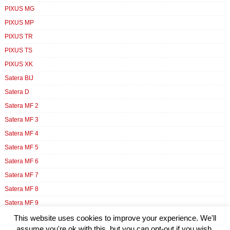
PIXUS MG
PIXUS MP
PIXUS TR
PIXUS TS
PIXUS XK
Satera BIJ
Satera D
Satera MF 2
Satera MF 3
Satera MF 4
Satera MF 5
Satera MF 6
Satera MF 7
Satera MF 8
Satera MF 9
Satera N
This website uses cookies to improve your experience. We'll
assume you're ok with this, but you can opt-out if you wish.