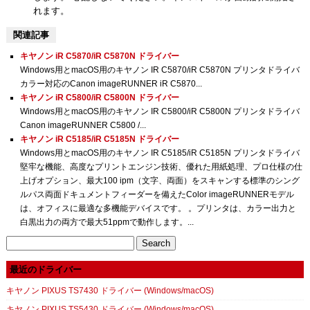
れます。
関連記事
キヤノン iR C5870/iR C5870N ドライバー
Windows用とmacOS用のキヤノン IR C5870/iR C5870N プリンタドライバ
カラー対応のCanon imageRUNNER iR C5870...
キヤノン iR C5800/iR C5800N ドライバー
Windows用とmacOS用のキヤノン IR C5800/iR C5800N プリンタドライバ
Canon imageRUNNER C5800 /...
キヤノン iR C5185/iR C5185N ドライバー
Windows用とmacOS用のキヤノン IR C5185/iR C5185N プリンタドライバ
堅牢な機能、高度なプリントエンジン技術、優れた用紙処理、プロ仕様の仕
上げオプション、最大100 ipm（文字、両面）をスキャンする標準のシング
ルパス両面ドキュメントフィーダーを備えたColor imageRUNNERモデル
は、オフィスに最適な多機能デバイスです。 。プリンタは、カラー出力と
白黒出力の両方で最大51ppmで動作します。...
Search
for:
最近のドライバー
キヤノン PIXUS TS7430 ドライバー (Windows/macOS)
キヤノン PIXUS TS5430 ドライバー (Windows/macOS)