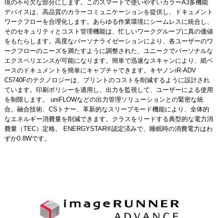
境の不可欠な部分にします。このスマートで使いやすいカラーA3多機能
デバイスは、高品質のカラーコミュニケーションを提供し、ドキュメント
ワークフローを合理化します。あらゆる作業環境にシームレスに統合し、
そのセキュリティとコスト管理機能は、忙しいワークグループに真の価値
をもたらします。高度なパーソナライゼーションにより、各ユーザーのワ
ークフローのニーズを満たすように調整された、ユニークでパーソナルな
エクスペリエンスが可能になります。簡単で迅速なスキャンにより、紙ベ
ースのドキュメントを簡単にキャプチャできます。キヤノンiR-ADV
C5740Fのテクノロジーは、プリントのコストを削減するように設計され
ています。印刷ポリシーを適用し、出力を監視して、ユーザーによる使用
を制限します。 uniFLOWなどの出力管理ソリューションとの緊密な統
合。融合技術、CSトナー、革新的なスリープモード機能により、全体的
なエネルギー消費量を削減できます。クラスをリードする典型的な電力消
費量（TEC）定格。 ENERGYSTAR®認定済みで、睡眠時の消費電力はわ
ずか0.8Wです。