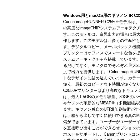
Windows用とmacOS用のキヤノン IR C
Canon imageRUNNER C2550
の高度なimageCHIPシステムアーキ
す。このモデルは、白黒出力の場合は最大25
作します。このモデルは、多くの生産性
す。デジタルコピー、メールボックス機
プリンターはオフィスでスマートな色を提供
ステムアーキテクチャを搭載しています
るだけでなく、モノクロでそれぞれ最大25 
度で出力を提供します。 Color imag
トなデザインに詰め込んでいます。カラ
短く、最初のコピーアウト時間が短くなります
C2550Fプリンターはより高度なドキュメント
は、最大1.5GBのメモリ容量、80GB
キヤノンの革新的なMEAP®（多機能組
ます。キヤノン独自のUFRII印刷技術
は、箱から出してすぐに使用できる真のM
備ができています。ユーザーがユーザー
を直接呼び出すことができるオプションの
ホストをサポートし、Canonプリントコ