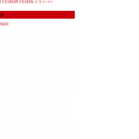
 C5185/iR C5185N ドライバー
ぶ
NNER