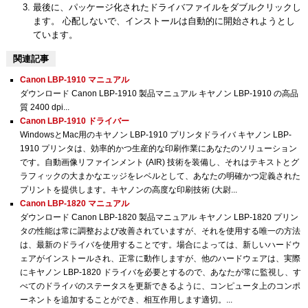
最後に、パッケージ化されたドライバファイルをダブルクリックし
ます。 心配しないで、インストールは自動的に開始されようとし
ています。
関連記事
Canon LBP-1910 マニュアル
ダウンロード Canon LBP-1910 製品マニュアル キヤノン LBP-1910 の高品
質 2400 dpi...
Canon LBP-1910 ドライバー
WindowsとMac用のキヤノン LBP-1910 プリンタドライバ キヤノン LBP-
1910 プリンタは、効率的かつ生産的な印刷作業にあなたのソリューション
です。自動画像リファインメント (AIR) 技術を装備し、それはテキストとグ
ラフィックの大まかなエッジをレベルとして、あなたの明確かつ定義された
プリントを提供します。キヤノンの高度な印刷技術 (大尉...
Canon LBP-1820 マニュアル
ダウンロード Canon LBP-1820 製品マニュアル キヤノン LBP-1820 プリン
タの性能は常に調整および改善されていますが、それを使用する唯一の方法
は、最新のドライバを使用することです。場合によっては、新しいハードウ
ェアがインストールされ、正常に動作しますが、他のハードウェアは、実際
にキヤノン LBP-1820 ドライバを必要とするので、あなたが常に監視し、す
べてのドライバのステータスを更新できるように、コンピュータ上のコンポ
ーネントを追加することができ、相互作用します適切。...