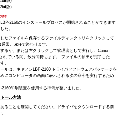
2bit版)
2bit版)
ows
BP-2160のインストールプロセスが開始されることができます
ました。
ドしたファイルを保存するファイルディレクトリをクリックして
通常、.exeで終わります。
するか、または右クリックして管理者として実行し、Canon
が抽出されている間、数分間待ちます。 ファイルの抽出が完了した
ます。
ルは、キヤノンLBP-2160 ドライバソフトウェアパッケージを
ためにコンピュータの画面に表示される次の命令を実行するため
BP-2160印刷装置を使用する準備が整いました。
ンストール方法
があることを確認してください。ドライバをダウンロードする前
す。