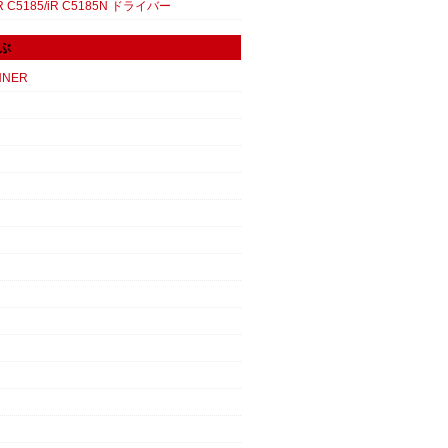
 C5185/iR C5185N ドライバー
ぶ
NNER