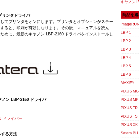
キヤノン iR
商品を選
0 プリンタドライバ
押してプリンタをオンにします。プリンタとオプションがステー
imageRU
過すると、印刷が有効になります。その後、マニュアルを読ん
LBP 1
めに、最新のキヤノン LBP-2160 ドライバをインストールし
LBP 2
LBP 3
LBP 4
LBP 5
LBP 6
MAXIFY
PIXUS MG
ノン LBP-2160 ドライバ
PIXUS MP
PIXUS TR
PIXUS TS
2050 ドライバー
PIXUS XK
Satera BIJ
ールする方法