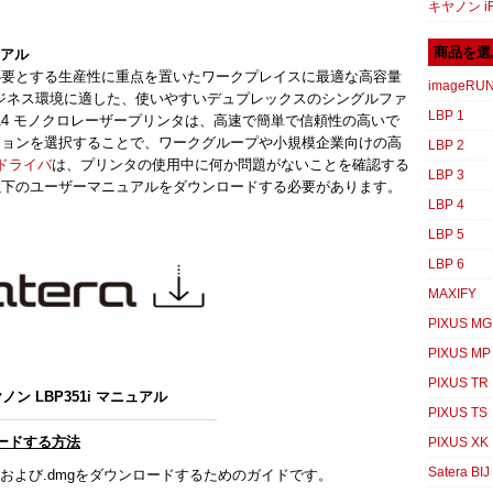
キヤノン iR
商品を選
ュアル
必要とする生産性に重点を置いたワークプレイスに最適な高容量
imageRU
ゆるビジネス環境に適した、使いやすいデュプレックスのシングルファ
LBP 1
A4 モノクロレーザープリンタは、高速で簡単で信頼性の高いで
ションを選択することで、ワークグループや小規模企業向けの高
LBP 2
i ドライバ
は、プリンタの使用中に何か問題がないことを確認する
LBP 3
以下のユーザーマニュアルをダウンロードする必要があります。
LBP 4
LBP 5
LBP 6
MAXIFY
PIXUS MG
PIXUS MP
PIXUS TR
ノン LBP351i マニュアル
PIXUS TS
ロードする方法
PIXUS XK
Satera BIJ
、および.dmgをダウンロードするためのガイドです。