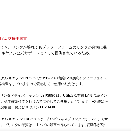
 UM-A1 交換手順書
ができ、リンクが壊れてもプラットフォームのリンクが適切に機
、キヤノン公式サポートによって提供されているため。
ュアル キヤノンLBP3980はUSB / 2.0 /有線LAN接続インターフェイス
検査をしていますので安心してご使用いただけます。...
プリンタドライバ キヤノン LBP3980 は、USB/2.0/有線 LAN 接続イン
す。操作確認検査を行うので安心してご使用いただけます。●外装にキ
書、およびキヤノン LBP3980...
マニュアル キヤノン LBP3970 は、古いビジネスプリンタです。A3 までサ
。プリンタの品質は、すべての最高の作られています, 誤動作が発生