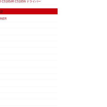
 C5185/iR C5185N ドライバー
ぶ
NNER