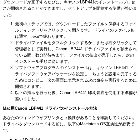
ダウンロードが完了するたびに、キヤノンLBP441のインストールプロセ
スが開始されることができますし、セットアップを開始する準備が整いま
した。
最初のステップでは、ダウンロードしたファイルを保存するファイ
ルディレクトリをクリックして開きます。 ドライバのファイル名
は通常、.exeで終わります。
ドライバファイルをダブルクリックするか、または右クリックして
管理者として実行し、Canon LBP441 ドライバファイルが抽出され
ている間、数分間待ちます。 ファイルの抽出が完了したら、次の
インストール手順に従います。
ソフトウェアプログラムのインストールは、キヤノン LBP441 ド
ライバソフトウェアパッケージを設定し、ちょうど設定を完了する
ためにコンピュータの画面に表示される次の命令を実行するために
開始されます。
以下の指示を行った後、Canon LBP441 印刷装置を使用する準備が
整いました。
Mac用Canon LBP441 ドライバのインストール方法
あなたのウィンドウがプリンタと互換性があることを確認してください。
ドライバをダウンロードする前に、以下のMacintosh OS互換性が必要で
す。
macOS 10.14