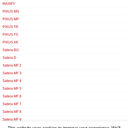
MAXIFY
PIXUS MG
PIXUS MP
PIXUS TR
PIXUS TS
PIXUS XK
Satera BIJ
Satera D
Satera MF 2
Satera MF 3
Satera MF 4
Satera MF 5
Satera MF 6
Satera MF 7
Satera MF 8
Satera MF 9
Satera N
This website uses cookies to improve your experience. We'll