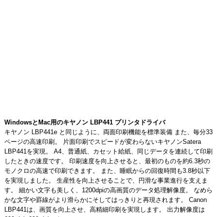
WindowsとMac用のキヤノン LBP441 プリンタドライバ
キヤノン LBP441e と同じように、両面印刷機能を標準装備 また、毎分33
ページの高速印刷。 片面印刷でスピードが変わらないキヤノンSatera
LBP441を実現。 A4、普通紙、カセット給紙、同じデータを連続して印刷
したときの速度です。 印刷速度を向上させると、最初のものを約6.3秒の
モノクロの高速で印刷できます。 また、睡眠からの回復時間も3.8秒以下
を実現しました。 生産性を向上させることで、円滑な事業進行を支えま
す。 細かい文字も美しく、1200dpiの高画質のデータ処理解像度。 なめら
かな文字や罫線がより滑らかにそしてはっきりと再現されます。 Canon
LBP441は、画質を向上させ、高精細印刷を実現します。 出力解像度は