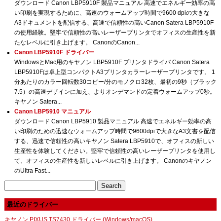
ダウンロード Canon LBP5910F 製品マニュアル 高速でエネルギー効率の高
い印刷を実現するために、高速のウォームアップ時間で9600 dpiの大きな
A3ドキュメントを配信する、高速で信頼性の高いCanon Satera LBP5910F
の使用経験。堅牢で信頼性の高いレーザープリンタでオフィスの生産性を新
たなレベルに引き上げます。 CanonのCanon...
Canon LBP5910F ドライバー
WindowsとMac用のキヤノン LBP5910F プリンタドライバ Canon Satera
LBP5910Fは卓上型コンパクトA3プリンタカラーレーザープリンタです。 1
分あたりのカラー回転数30コピー/分のモノクロ32枚、最初の9秒（ブラック
7.5）の高速デザインに加え、よりオンデマンドの定着ウォームアップ0秒。
キヤノン Satera...
Canon LBP5910 マニュアル
ダウンロード Canon LBP5910 製品マニュアル 高速でエネルギー効率の高
い印刷のための迅速なウォームアップ時間で9600dpiで大きなA3文書を配信
する、迅速で信頼性の高いキヤノン Satera LBP5910で、オフィスの新しい
生産性を体験してください。堅牢で信頼性の高いレーザープリンタを使用し
て、オフィスの生産性を新しいレベルに引き上げます。 Canonのキヤノン
のUltra Fast...
Search
for:
最近のドライバー
キヤノン PIXUS TS7430 ドライバー (Windows/macOS)