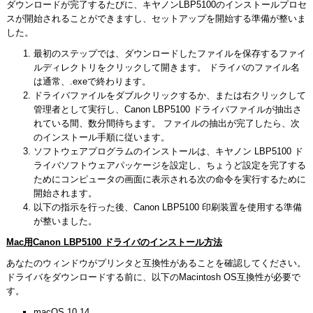
ダウンロードが完了するたびに、キヤノンLBP5100のインストールプロセ
スが開始されることができますし、セットアップを開始する準備が整いま
した。
最初のステップでは、ダウンロードしたファイルを保存するファイ
ルディレクトリをクリックして開きます。 ドライバのファイル名
は通常、.exeで終わります。
ドライバファイルをダブルクリックするか、または右クリックして
管理者として実行し、Canon LBP5100 ドライバファイルが抽出さ
れている間、数分間待ちます。 ファイルの抽出が完了したら、次
のインストール手順に従います。
ソフトウェアプログラムのインストールは、キヤノン LBP5100 ド
ライバソフトウェアパッケージを設定し、ちょうど設定を完了する
ためにコンピュータの画面に表示される次の命令を実行するために
開始されます。
以下の指示を行った後、Canon LBP5100 印刷装置を使用する準備
が整いました。
Mac用Canon LBP5100 ドライバのインストール方法
あなたのウィンドウがプリンタと互換性があることを確認してください。
ドライバをダウンロードする前に、以下のMacintosh OS互換性が必要で
す。
macOS 10.14