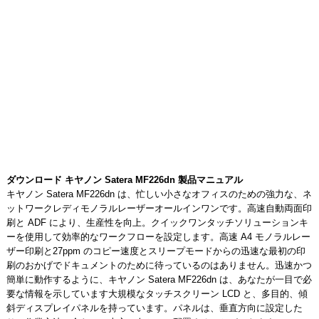
ダウンロード キヤノン Satera MF226dn 製品マニュアル
キヤノン Satera MF226dn は、忙しい小さなオフィスのための強力な、ネ
ットワークレディモノラルレーザーオールインワンです。高速自動両面印
刷と ADF により、生産性を向上。クイックワンタッチソリューションキ
ーを使用して効率的なワークフローを設定します。高速 A4 モノラルレー
ザー印刷と27ppm のコピー速度とスリープモードからの迅速な最初の印
刷のおかげでドキュメントのために待っているのはありません。迅速かつ
簡単に動作するように、キヤノン Satera MF226dn は、あなたが一目で必
要な情報を示しています大規模なタッチスクリーン LCD と、多目的、傾
斜ディスプレイパネルを持っています。パネルは、垂直方向に設定した