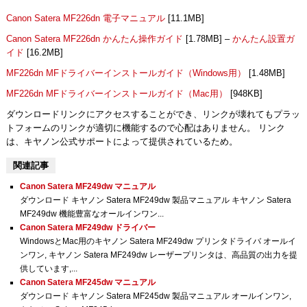
Canon Satera MF226dn 電子マニュアル
[11.1MB]
Canon Satera MF226dn かんたん操作ガイド
[1.78MB] –
かんたん設置ガ
イド
[16.2MB]
MF226dn MFドライバーインストールガイド（Windows用）
[1.48MB]
MF226dn MFドライバーインストールガイド（Mac用）
[948KB]
ダウンロードリンクにアクセスすることができ、リンクが壊れてもプラッ
トフォームのリンクが適切に機能するので心配はありません。 リンク
は、キヤノン公式サポートによって提供されているため。
関連記事
Canon Satera MF249dw マニュアル
ダウンロード キヤノン Satera MF249dw 製品マニュアル キヤノン Satera
MF249dw 機能豊富なオールインワン...
Canon Satera MF249dw ドライバー
WindowsとMac用のキヤノン Satera MF249dw プリンタドライバ オールイ
ンワン, キヤノン Satera MF249dw レーザープリンタは、高品質の出力を提
供しています,...
Canon Satera MF245dw マニュアル
ダウンロード キヤノン Satera MF245dw 製品マニュアル オールインワン,