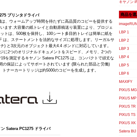
キヤノン iR
商品を選
C1275 プリンタドライバ
ソナルコピー機は、ウォームアップ時間を待たずに高品質のコピーを提供する
imageRU
います.大容量の紙トレイと自動原稿送り装置により、プロジェ
LBP 1
トは、500枚を保持し、100シート多目的トレイは簡単に紙を
DF は、ステートメントを法的なサイズに処理します。リーガルサ
LBP 2
インチ) と3次元のオブジェクト最大4.4 ポンドに対応しています。
LBP 3
) は、1ページに2つのオリジナルドキュメントをスピード、メモリ、2つの
LBP 4
を測定するキヤノン Satera PC1275 は、コンパクトで頑丈な
間の保証によってサポートされています (限られた部品と労働)
LBP 5
。トナーカートリッジは約5000のコピーを生成します。
LBP 6
MAXIFY
PIXUS MG
PIXUS MP
PIXUS TR
PIXUS TS
PIXUS XK
 Satera PC1275 ドライバ
Satera BIJ