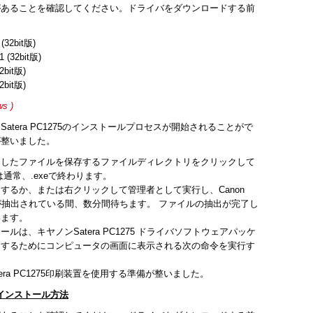
があることを確認してください。ドライバをダウンロードする前
 (32bit版)
1 (32bit版)
2bit版)
2bit版)
s )
tera PC1275のインストールプロセスが開始されることがで
が整いました。
ドしたファイルを保存するファイルディレクトリをクリックして
通常、.exeで終わります。
するか、または右クリックして管理者として実行し、Canon
ファイルが抽出されている間、数分間待ちます。 ファイルの抽出が完了し
います。
は、キヤノンSatera PC1275 ドライバソフトウェアパッケ
了するためにコンピュータの画面に表示される次の命令を実行す
tera PC1275印刷装置を使用する準備が整いました。
イバのインストール方法