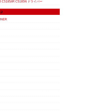
 C5185/iR C5185N ドライバー
ぶ
NNER