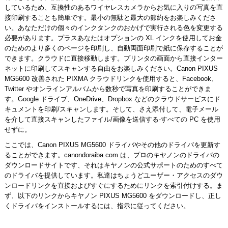
しているため、互換性のあるワイヤレスカメラからお気に入りの写真を直
接印刷することも簡単です。最小の無駄と最大の節約をお楽しみくださ
い。あなただけの個々のインクタンクのおかげで実行される色を変更する
必要があります。プラスあなたはオプションの XL インクを使用してお金
のためのより多くのページを印刷し、自動両面印刷で紙に保存することが
できます。クラウドに直接移動します。プリンタの画面から直接インター
ネットに印刷してスキャンする自由をお楽しみください。Canon PIXUS
MG5600 改善された PIXMA クラウドリンクを使用すると、Facebook、
Twitter やオンラインアルバムから数秒で写真を印刷することができま
す。Google ドライブ、OneDrive、Dropbox などのクラウドサービスにド
キュメントを印刷/スキャンします。そして、さえ添付して、電子メール
を介して直接スキャンしたファイル/画像を送信する-すべての PC を使用
せずに。
ここでは、Canon PIXUS MG5600 ドライバやその他のドライバを更新す
ることができます。canondoraiba.com は、プロのキヤノンのドライバの
ダウンロードサイトです、それはキヤノンの公式サポートのためのすべて
のドライバを提供しています。私達はちょうどユーザー・アクセスのダウ
ンロードリンクを直接およびすぐにするためにリンクを索引付けする。ま
ず、以下のリンクからキヤノン PIXUS MG5600 をダウンロードし、正し
くドライバをインストールするには、指示に従ってください。