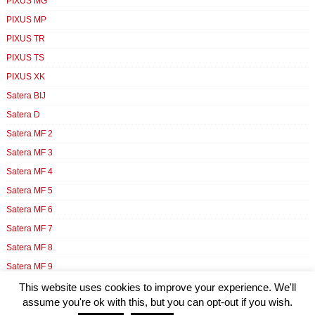
PIXUS MG
PIXUS MP
PIXUS TR
PIXUS TS
PIXUS XK
Satera BIJ
Satera D
Satera MF 2
Satera MF 3
Satera MF 4
Satera MF 5
Satera MF 6
Satera MF 7
Satera MF 8
Satera MF 9
Satera N
This website uses cookies to improve your experience. We'll
assume you're ok with this, but you can opt-out if you wish.
Satera PC