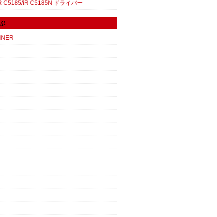
 C5185/iR C5185N ドライバー
ぶ
NNER