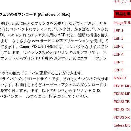
キヤノン iR
商品を選
トウェアのダウンロード (Windows と Mac)
imageRU
し遂げるために巨大なプリンタを必要としないでください、とキ
たはどのようにコンパクトなオフィスのプリンタは、かさばるプリンタに
LBP 1
面印刷、スキャンおよびファクス用の ADF など、適切な機能を備え
LBP 2
により、さまざまな web サービスやアプリケーションを使用して
す。Canon PIXUS TR4530 は、コンパクトなサイズでシ
LBP 3
供しています。ワイヤレス接続とキヤノンの印刷アプリでは、迅
LBP 4
タブレットからプリンタと印刷を設定するためにスマートフォン
LBP 5
LBP 6
0 ドライバやその他のドライバを更新することができます。
MAXIFY
キヤノンのドライバのダウンロードサイトです、それはキヤノンの公式サポ
ています。私達はちょうどユーザー・アクセスのダウンロードリ
PIXUS MG
索引付けする。まず、以下のリンクからキヤノン PIXUS
PIXUS MP
ライバをインストールするには、指示に従ってください。
PIXUS TR
PIXUS TS
PIXUS XK
Satera BIJ