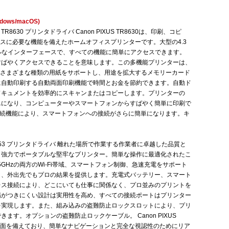
dows/macOS)
 TR8630 プリンタドライバ Canon PIXUS TR8630は、印刷、コピ
ネスに必要な機能を備えたホームオフィスプリンターです。大型の4.3
ルなインターフェースで、すべての機能に簡単にアクセスできます。
すばやくアクセスできることを意味します。この多機能プリンターは、
、さまざまな種類の用紙をサポートし、用途を拡大するメモリーカード
に自動印刷する自動両面印刷機能で時間とお金を節約できます。自動ド
ドキュメントを効率的にスキャンまたはコピーします。プリンターの
簡単になり、コンピューターやスマートフォンからすばやく簡単に印刷で
接続機能により、スマートフォンへの接続がさらに簡単になります。キ
S TR153 プリンタドライバ 離れた場所で作業する作業者に卓越した品質と
、強力でポータブルな堅牢なプリンター。簡単な操作に最適化されたこ
5GHzの両方のWi-Fi帯域、スマートフォン制御、急速充電をサポート
り、外出先でもプロの結果を提供します。充電式バッテリー、スマート
レス接続により、どこにいても仕事に関係なく、プロ並みのプリントを
傷がつきにくい設計は実用性を高め、すべての接続ポートはプリンター
を実現します。また、組み込みの盗難防止ロックスロットにより、プリ
ます。オプションの盗難防止ロックケーブル。 Canon PIXUS
解像度画面を備えており、簡単なナビゲーションと完全な視認性のためにリア