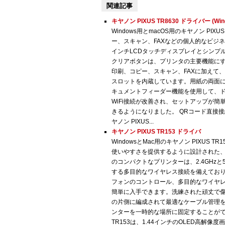
関連記事
キヤノン PIXUS TR8630 ドライバー (Win
Windows用とmacOS用のキヤノン PIXUS
ー、スキャン、FAXなどの個人的なビジ
インチLCDタッチディスプレイとシンプ
クリアボタンは、プリンタの主要機能に
印刷、コピー、スキャン、FAXに加えて
スロットを内蔵しています。用紙の両面
キュメントフィーダー機能を使用して、
WiFi接続が改善され、セットアップが
きるようになりました。 QRコード直接
ヤノン PIXUS...
キヤノン PIXUS TR153 ドライバ
WindowsとMac用のキヤノン PIXU
使いやすさを提供するように設計された
のコンパクトなプリンターは、2.4GHzと
する多目的なワイヤレス接続を備えてお
フォンのコントロール、多目的なワイヤ
簡単に入手できます。洗練された頑丈で
の片側に編成されて最適なケーブル管理
ンターを一時的な場所に固定することができ
TR153は、1.44インチのOLED高