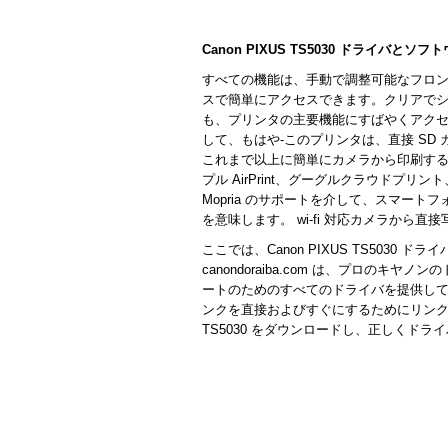
Canon PIXUS TS5030 ドライバとソフ
すべての機能は、手動で調整可能なフロン
スで簡単にアクセスできます。クリアで
も、プリンタの主要機能にすばやくアクセ
して、もはや-このプリンタは、直接 SD カ
これまで以上に簡単にカメラから印刷するこ
プル AirPrint、グーグルクラウドプ
Mopria のサポートを介して、スマー
を意味します。 wi-fi 対応カメラから直
ここでは、Canon PIXUS TS503
canondoraiba.com は、プロの
ートのためのすべてのドライバを提供し
ンクを直接およびすぐにするためにリンクを
TS5030 をダウンロードし、正しくド