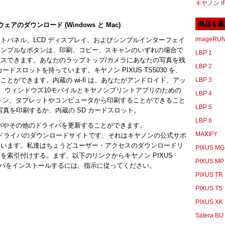
キヤノン iR
商品を選
トウェアのダウンロード (Windows と Mac)
imageRU
トパネル、LCD ディスプレイ、およびシンプルインターフェイ
シンプルなボタンは、印刷、コピー、スキャンのいずれの場合で
LBP 1
スできます。あなたのラップトップ/カメラにあなたの写真を残
LBP 2
ードスロットを持っています。キヤノン PIXUS TS5030 を、
とができます。内蔵の wi-fi は、あなたがアンドロイド、アッ
LBP 3
リント、ウィンドウズ10モバイルとキヤノンプリントアプリのための
LBP 4
トフォン、タブレットやコンピュータから印刷することができること
LBP 5
接写真を印刷するか、内蔵の SD カードスロット。
LBP 6
0 ドライバやその他のドライバを更新することができます。
MAXIFY
キヤノンのドライバのダウンロードサイトです、それはキヤノンの公式サポ
ています。私達はちょうどユーザー・アクセスのダウンロードリ
PIXUS MG
索引付けする。まず、以下のリンクからキヤノン PIXUS
PIXUS MP
ライバをインストールするには、指示に従ってください。
PIXUS TR
PIXUS TS
PIXUS XK
Satera BIJ