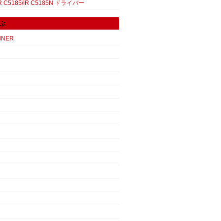
 C5185/iR C5185N ドライバー
ぶ
NNER